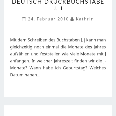
DEUTSCH DRUCKBUCHSTABE
DEUTSCH
J, J
DRUCKBUCHSTABE
J,
24. Februar 2010
Kathrin
J
Mit dem Schreiben des Buchstaben J, j kann man
gleichzeitig noch einmal die Monate des Jahres
aufzählen und feststellen wie viele Monate mit J
anfangen. In welcher Jahreszeit finden wir die J-
Monate? Wann habe ich Geburtstag? Welches
Datum haben…
ARBEITSBLATT