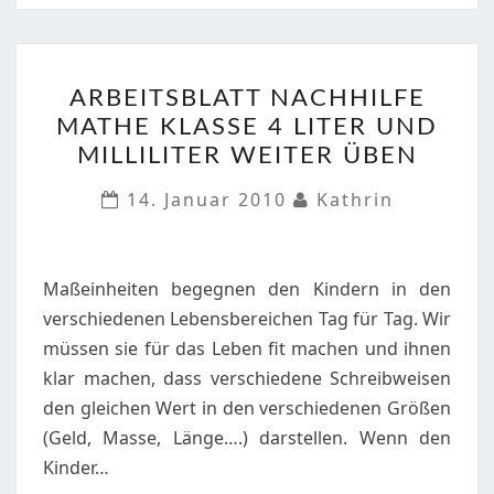
ARBEITSBLATT
ARBEITSBLATT NACHHILFE
NACHHILFE
MATHE KLASSE 4 LITER UND
MATHE
MILLILITER WEITER ÜBEN
KLASSE
4
14. Januar 2010
Kathrin
LITER
UND
MILLILITER
Maßeinheiten begegnen den Kindern in den
WEITER
verschiedenen Lebensbereichen Tag für Tag. Wir
ÜBEN
müssen sie für das Leben fit machen und ihnen
klar machen, dass verschiedene Schreibweisen
den gleichen Wert in den verschiedenen Größen
(Geld, Masse, Länge….) darstellen. Wenn den
Kinder…