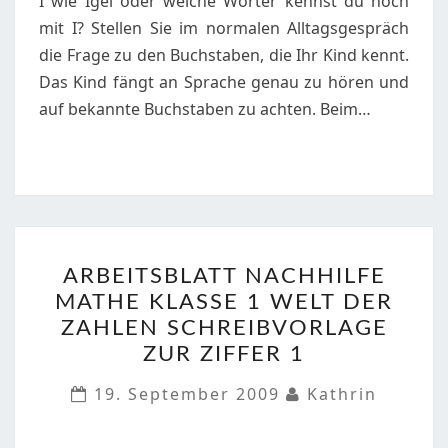
I wie Igel oder welche Wörter kennst du noch
I,
mit I? Stellen Sie im normalen Alltagsgespräch
I
die Frage zu den Buchstaben, die Ihr Kind kennt.
Das Kind fängt an Sprache genau zu hören und
auf bekannte Buchstaben zu achten. Beim…
ARBEITSBLATT
ARBEITSBLATT NACHHILFE
NACHHILFE
MATHE KLASSE 1 WELT DER
MATHE
ZAHLEN SCHREIBVORLAGE
KLASSE
ZUR ZIFFER 1
1
WELT
19. September 2009
Kathrin
DER
ZAHLEN