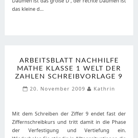
Daumen ist das große D , der rechte Daumen ist
das kleine d…
ARBEITSBLATT
ARBEITSBLATT NACHHILFE
NACHHILFE
MATHE KLASSE 1 WELT DER
MATHE
ZAHLEN SCHREIBVORLAGE 9
KLASSE
1
20. November 2009
Kathrin
WELT
DER
ZAHLEN
Mit dem Schreiben der Ziffer 9 endet fast der
SCHREIBVORLAGE
Ziffernschreibkurs und tritt damit in die Phase
9
der Verfestigung und Vertiefung ein.