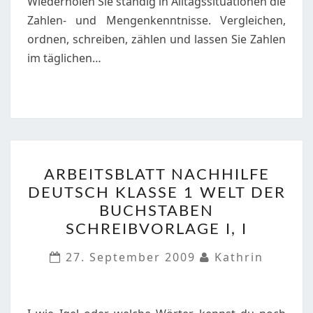
Wiederholen Sie ständig in Alltagssituationen die
Zahlen- und Mengenkenntnisse. Vergleichen,
ordnen, schreiben, zählen und lassen Sie Zahlen
im täglichen…
ARBEITSBLATT
ARBEITSBLATT NACHHILFE
NACHHILFE
DEUTSCH KLASSE 1 WELT DER
DEUTSCH
BUCHSTABEN
KLASSE
SCHREIBVORLAGE I, I
1
WELT
27. September 2009
Kathrin
DER
BUCHSTABEN
SCHREIBVORLAGE