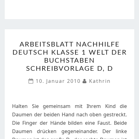
ARBEITSBLATT
ARBEITSBLATT NACHHILFE
NACHHILFE
DEUTSCH KLASSE 1 WELT DER
DEUTSCH
BUCHSTABEN
KLASSE
SCHREIBVORLAGE D, D
1
WELT
10. Januar 2010
Kathrin
DER
BUCHSTABEN
SCHREIBVORLAGE
Halten Sie gemeinsam mit Ihrem Kind die
D,
Daumen der beiden Hand nach oben gestreckt.
D
Die Finger der Hände bilden eine Faust. Beide
Daumen drücken gegeneinander. Der linke