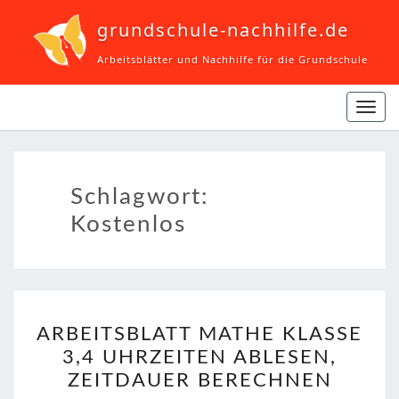
grundschule-nachhilfe.de
Arbeitsblätter und Nachhilfe für die Grundschule
Navi
ein-
Schlagwort:
Kostenlos
ARBEITSBLATT
ARBEITSBLATT MATHE KLASSE
MATHE
3,4 UHRZEITEN ABLESEN,
KLASSE
ZEITDAUER BERECHNEN
3,4