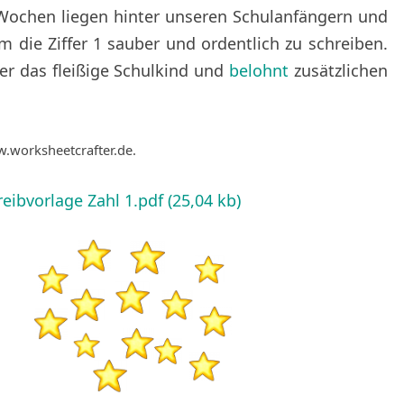
t Wochen liegen hinter unseren Schulanfängern und
ZAHLEN
um die Ziffer 1 sauber und ordentlich zu schreiben.
SCHREIBVORLAGE
ber das fleißige Schulkind und
belohnt
zusätzlichen
ZUR
ZIFFER
1
ww.worksheetcrafter.de.
eibvorlage Zahl 1.pdf (25,04 kb)