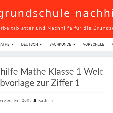
grundschule-nachhi
rbeitsblätter und Nachhilfe für die Grunds
ATHE
DEUTSCH
SACHKUNDE
VORSCHULE
ARBEITSBLATT
hhilfe Mathe Klasse 1 Welt
NACHHILFE
MATHE
bvorlage zur Ziffer 1
KLASSE
1
 September 2009
Kathrin
WELT
DER