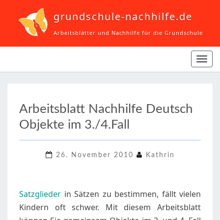
grundschule-nachhilfe.de
Arbeitsblätter und Nachhilfe für die Grundschule
Navi
ein-
ARBEITSBLATT
Arbeitsblatt Nachhilfe Deutsch
NACHHILFE
Objekte im 3./4.Fall
DEUTSCH
OBJEKTE
IM
26. November 2010
Kathrin
3./4.FALL
Satzglieder
in Sätzen zu bestimmen, fällt vielen
Kindern oft schwer. Mit diesem Arbeitsblatt