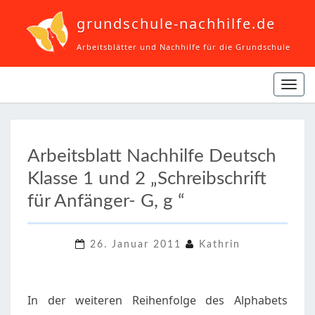
grundschule-nachhilfe.de
Arbeitsblätter und Nachhilfe für die Grundschule
Navi
ein-
ARBEITSBLATT
Arbeitsblatt Nachhilfe Deutsch
NACHHILFE
Klasse 1 und 2 „Schreibschrift
DEUTSCH
KLASSE
für Anfänger- G, g “
1
UND
26. Januar 2011
Kathrin
2
„SCHREIBSCHRIFT
FÜR
In der weiteren Reihenfolge des Alphabets
ANFÄNGER-