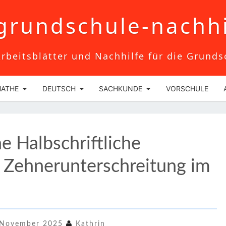
grundschule-nachhi
rbeitsblätter und Nachhilfe für die Grunds
ATHE
DEUTSCH
SACHKUNDE
VORSCHULE
ARBEITSBLATT
e Halbschriftliche
MATHE
HALBSCHRIFTLICHE
 Zehnerunterschreitung im
SUBTRAKTION
OHNE
ZEHNERUNTERSCHREITUNG
IM
 November 2025
Kathrin