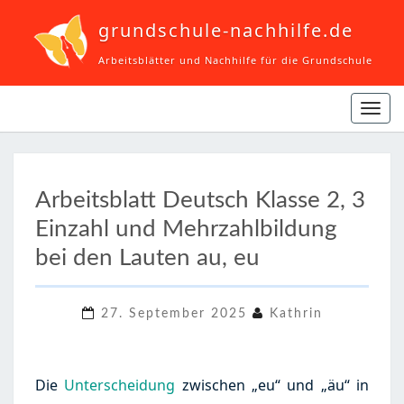
grundschule-nachhilfe.de
Arbeitsblätter und Nachhilfe für die Grundschule
Navi
ein-
ARBEITSBLATT
Arbeitsblatt Deutsch Klasse 2, 3
DEUTSCH
Einzahl und Mehrzahlbildung
KLASSE
2,
bei den Lauten au, eu
3
EINZAHL
27. September 2025
Kathrin
UND
MEHRZAHLBILDUNG
BEI
Die
Unterscheidung
zwischen „eu“ und „äu“ in
DEN