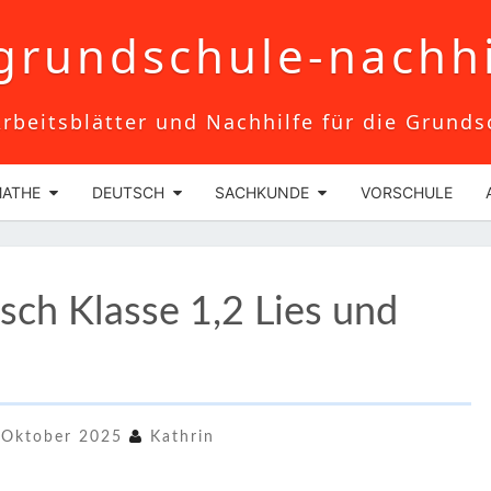
grundschule-nachhi
rbeitsblätter und Nachhilfe für die Grunds
ATHE
DEUTSCH
SACHKUNDE
VORSCHULE
ARBEITSBLATT
sch Klasse 1,2 Lies und
DEUTSCH
KLASSE
1,2
LIES
 Oktober 2025
Kathrin
UND
MALE!