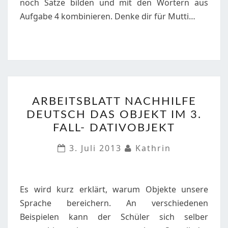
noch Sätze bilden und mit den Wörtern aus
Aufgabe 4 kombinieren. Denke dir für Mutti…
ARBEITSBLATT
ARBEITSBLATT NACHHILFE
NACHHILFE
DEUTSCH DAS OBJEKT IM 3.
DEUTSCH
FALL- DATIVOBJEKT
DAS
OBJEKT
3. Juli 2013
Kathrin
IM
3.
FALL-
Es wird kurz erklärt, warum Objekte unsere
DATIVOBJEKT
Sprache bereichern. An verschiedenen
Beispielen kann der Schüler sich selber