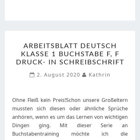
ARBEITSBLATT
ARBEITSBLATT DEUTSCH
DEUTSCH
KLASSE 1 BUCHSTABE F, F
KLASSE
DRUCK- IN SCHREIBSCHRIFT
1
BUCHSTABE
2. August 2020
Kathrin
F,
F
DRUCK-
Ohne Fleiß kein Preis!Schon unsere Großeltern
IN
mussten sich diesen oder ähnliche Sprüche
SCHREIBSCHRIFT
anhören, wenn es um das Lernen von wichtigen
Dingen ging. Mit dieser Serie an
Buchstabentraining möchte ich die