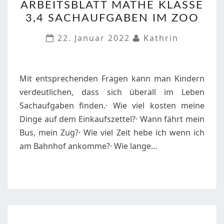
ARBEITSBLATT MATHE KLASSE
MATHE
3,4 SACHAUFGABEN IM ZOO
KLASSE
3,4
22. Januar 2022
Kathrin
SACHAUFGABEN
IM
ZOO
Mit entsprechenden Fragen kann man Kindern
verdeutlichen, dass sich überall im Leben
Sachaufgaben finden.· Wie viel kosten meine
Dinge auf dem Einkaufszettel?· Wann fährt mein
Bus, mein Zug?· Wie viel Zeit hebe ich wenn ich
am Bahnhof ankomme?· Wie lange…
ARBEITSBLATT