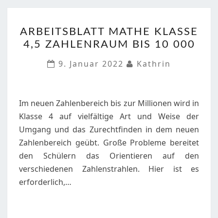
ARBEITSBLATT
ARBEITSBLATT MATHE KLASSE
MATHE
4,5 ZAHLENRAUM BIS 10 000
KLASSE
4,5
9. Januar 2022
Kathrin
ZAHLENRAUM
BIS
10
Im neuen Zahlenbereich bis zur Millionen wird in
000
Klasse 4 auf vielfältige Art und Weise der
Umgang und das Zurechtfinden in dem neuen
Zahlenbereich geübt. Große Probleme bereitet
den Schülern das Orientieren auf den
verschiedenen Zahlenstrahlen. Hier ist es
erforderlich,…