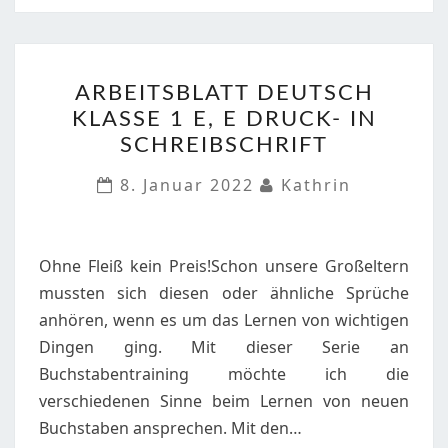
ARBEITSBLATT
ARBEITSBLATT DEUTSCH
DEUTSCH
KLASSE 1 E, E DRUCK- IN
KLASSE
SCHREIBSCHRIFT
1
E,
8. Januar 2022
Kathrin
E
DRUCK-
IN
Ohne Fleiß kein Preis!Schon unsere Großeltern
SCHREIBSCHRIFT
mussten sich diesen oder ähnliche Sprüche
anhören, wenn es um das Lernen von wichtigen
Dingen ging. Mit dieser Serie an
Buchstabentraining möchte ich die
verschiedenen Sinne beim Lernen von neuen
Buchstaben ansprechen. Mit den…