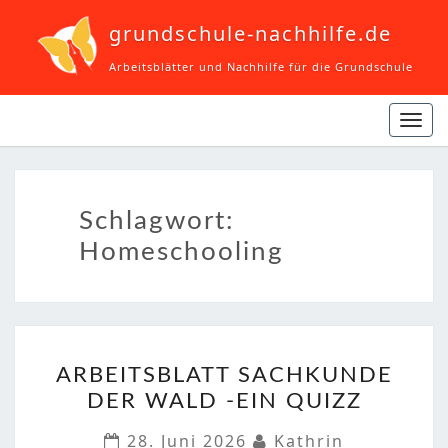
grundschule-nachhilfe.de
Arbeitsblätter und Nachhilfe für die Grundschule
Navi
ein-
Schlagwort:
Homeschooling
ARBEITSBLATT
ARBEITSBLATT SACHKUNDE
SACHKUNDE
DER WALD -EIN QUIZZ
DER
WALD
28. Juni 2026
Kathrin