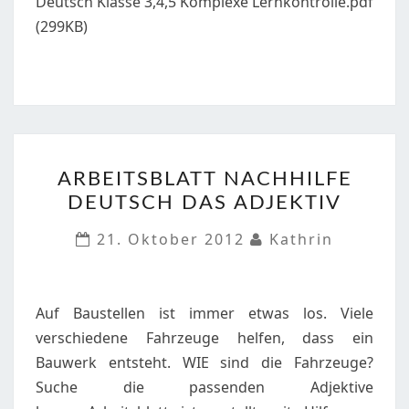
Deutsch Klasse 3,4,5 Komplexe Lernkontrolle.pdf
(299KB)
ARBEITSBLATT
ARBEITSBLATT NACHHILFE
NACHHILFE
DEUTSCH DAS ADJEKTIV
DEUTSCH
DAS
21. Oktober 2012
Kathrin
ADJEKTIV
Auf Baustellen ist immer etwas los. Viele
verschiedene Fahrzeuge helfen, dass ein
Bauwerk entsteht. WIE sind die Fahrzeuge?
Suche die passenden Adjektive