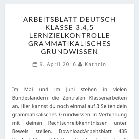
ARBEITSBLATT
ARBEITSBLATT DEUTSCH
DEUTSCH
KLASSE 3,4,5
KLASSE
LERNZIELKONTROLLE
3,4,5
GRAMMATIKALISCHES
LERNZIELKONTROLLE
GRUNDWISSEN
GRAMMATIKALISCHES
GRUNDWISSEN
9. April 2016
Kathrin
Im Mai und im Juni stehen in vielen
Bundesländern die Zentralen Klassenarbeiten
an. Hier kannst du noch einmal auf 3 Seiten dein
grammatikalisches Grundwissen in Verbindung
mit deinen Rechtschreibkenntnissen unter
Beweis stellen. Download:Arbeitsblatt 435