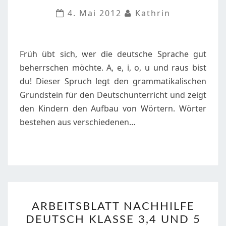
FÜR
4. Mai 2012
Kathrin
SCHÜLER
DER
2.
Früh übt sich, wer die deutsche Sprache gut
KLASSE
beherrschen möchte. A, e, i, o, u und raus bist
du! Dieser Spruch legt den grammatikalischen
Grundstein für den Deutschunterricht und zeigt
den Kindern den Aufbau von Wörtern. Wörter
bestehen aus verschiedenen…
ARBEITSBLATT
ARBEITSBLATT NACHHILFE
NACHHILFE
DEUTSCH KLASSE 3,4 UND 5
DEUTSCH