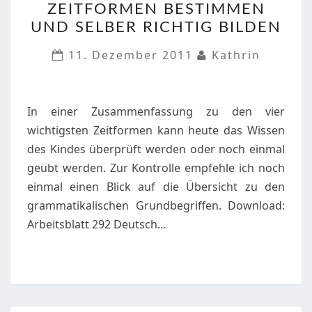
ZEITFORMEN BESTIMMEN
KLASSE
UND SELBER RICHTIG BILDEN
3,4
UND
11. Dezember 2011
Kathrin
5
ZEITFORMEN
BESTIMMEN
In einer Zusammenfassung zu den vier
UND
wichtigsten Zeitformen kann heute das Wissen
SELBER
des Kindes überprüft werden oder noch einmal
RICHTIG
geübt werden. Zur Kontrolle empfehle ich noch
BILDEN
einmal einen Blick auf die Übersicht zu den
grammatikalischen Grundbegriffen. Download:
Arbeitsblatt 292 Deutsch…