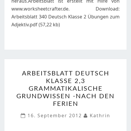
heraus.Arbeitsblatt ist erstellt mit Hilfe von
www.worksheetcrafter.de. Download:
Arbeitsblatt 340 Deutsch Klasse 2 Übungen zum
Adjektiv.pdf (57,22 kb)
ARBEITSBLATT
ARBEITSBLATT DEUTSCH
DEUTSCH
KLASSE 2,3
KLASSE
GRAMMATIKALISCHE
2,3
GRUNDWISSEN -NACH DEN
GRAMMATIKALISCHE
FERIEN
GRUNDWISSEN
-
16. September 2012
Kathrin
NACH
DEN